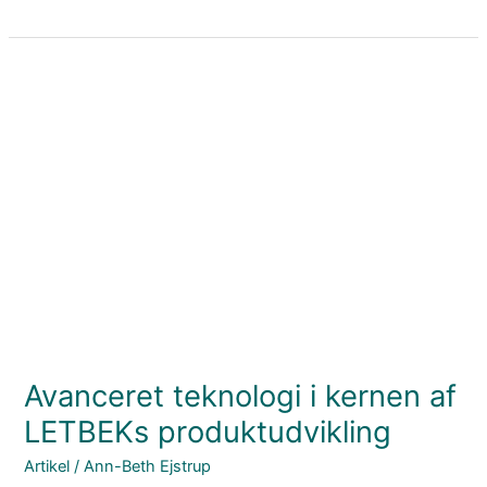
Avanceret
teknologi
i
kernen
af
LETBEKs
produktudvikling
Avanceret teknologi i kernen af
LETBEKs produktudvikling
Artikel
/
Ann-Beth Ejstrup