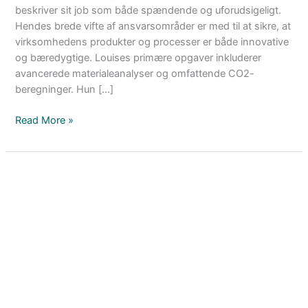
beskriver sit job som både spændende og uforudsigeligt.
Hendes brede vifte af ansvarsområder er med til at sikre, at
virksomhedens produkter og processer er både innovative
og bæredygtige. Louises primære opgaver inkluderer
avancerede materialeanalyser og omfattende CO2-
beregninger. Hun […]
Read More »
LETBEK:
Sprøjtestøbning
i
verdensklasse
fra
Polen