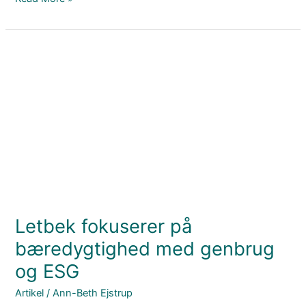
Letbek
fokuserer
på
bæredygtighed
med
genbrug
og
ESG
Letbek fokuserer på
bæredygtighed med genbrug
og ESG
Artikel
/
Ann-Beth Ejstrup