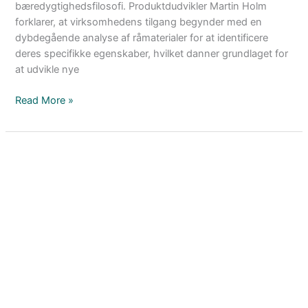
bæredygtighedsfilosofi. Produktdudvikler Martin Holm
forklarer, at virksomhedens tilgang begynder med en
dybdegående analyse af råmaterialer for at identificere
deres specifikke egenskaber, hvilket danner grundlaget for
at udvikle nye
Read More »
LETBEK:
En
verden
af
plastproduktion
med
fokus
på
bæredygtighed