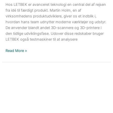
Hos LETBEK er avanceret teknologi en central del af rejsen
fra idé til færdigt produkt. Martin Holm, en af
virksomhedens produktudviklere, giver os et indblik i,
hvordan hans team udnytter moderne værktøjer og udstyr.
De anvender blandt andet 3D-scannere og 3D-printere i
den tidlige udviklingsfase. Udover disse redskaber bruger
LETBEK også testmaskiner til at analysere
Read More »
Fra
idé
til
færdigt
produkt:
LETBEKs
holistiske
tilgang