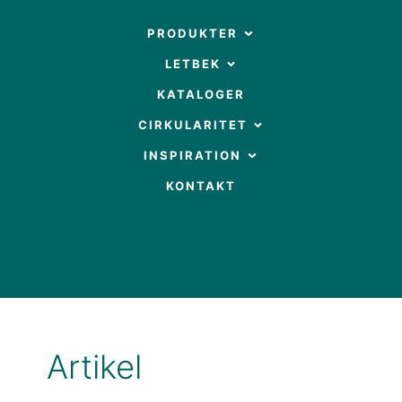
Gå
til
OPEN PRODUKTER
PRODUKTER
indholdet
OPEN LETBEK
LETBEK
KATALOGER
OPEN CIRKULARITET
CIRKULARITET
OPEN INSPIRATION
INSPIRATION
KONTAKT
Artikel