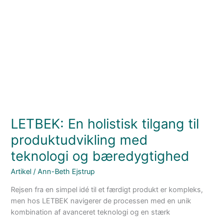
En
holistisk
tilgang
til
produktudvikling
med
teknologi
og
bæredygtighed
LETBEK: En holistisk tilgang til
produktudvikling med
teknologi og bæredygtighed
Artikel
/
Ann-Beth Ejstrup
Rejsen fra en simpel idé til et færdigt produkt er kompleks,
men hos LETBEK navigerer de processen med en unik
kombination af avanceret teknologi og en stærk