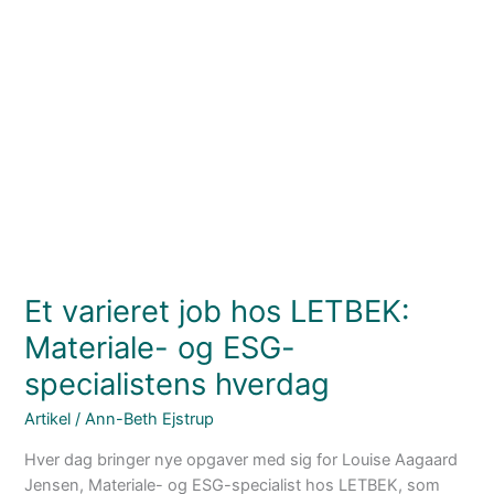
Et
varieret
job
hos
LETBEK:
Materiale-
og
ESG-
specialistens
hverdag
Et varieret job hos LETBEK:
Materiale- og ESG-
specialistens hverdag
Artikel
/
Ann-Beth Ejstrup
Hver dag bringer nye opgaver med sig for Louise Aagaard
Jensen, Materiale- og ESG-specialist hos LETBEK, som