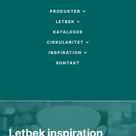
Gå
til
OPEN PRODUKTER
PRODUKTER
indholdet
OPEN LETBEK
LETBEK
KATALOGER
OPEN CIRKULARITET
CIRKULARITET
OPEN INSPIRATION
INSPIRATION
KONTAKT
Letbek inspiration