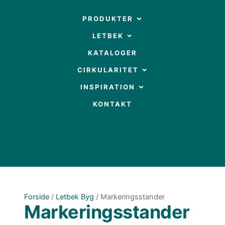
Gå
til
OPEN PRODUKTER
PRODUKTER
indholdet
OPEN LETBEK
LETBEK
KATALOGER
OPEN CIRKULARITET
CIRKULARITET
OPEN INSPIRATION
INSPIRATION
KONTAKT
Forside
/
Letbek Byg
/ Markeringsstander
Markeringsstander