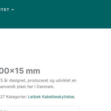
OPEN CIRKULARITET
ITET
800×15 mm
5 år designet, produceret og udviklet en
anvendt plast her i Danmark.
027
Kategorier:
Letbek Kabelbeskyttelse
,