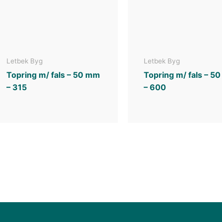
Letbek Byg
Letbek Byg
Topring m/ fals – 50 mm
Topring m/ fals – 5
– 315
– 600