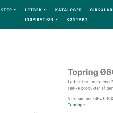
OPEN PRODUKTER
OPEN LETBEK
UKTER
LETBEK
KATALOGER
CIRKULAR
OPEN INSPIRATION
INSPIRATION
KONTAKT
Topring Ø
Letbek har i mere end 2
række produkter af gen
Varenummer (SKU):
10
Topringe