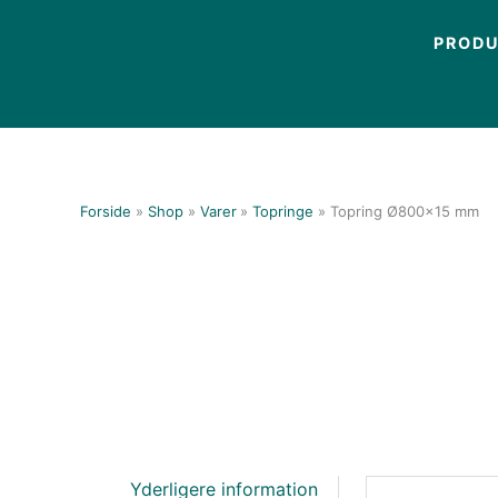
Gå
til
PROD
indholdet
Forside
Shop
Varer
Topringe
Topring Ø800×15 mm
Yderligere information