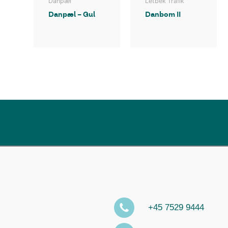
Danpæl
Letbek Trafik
Danpæl – Gul
Danbom II
+45 7529 9444