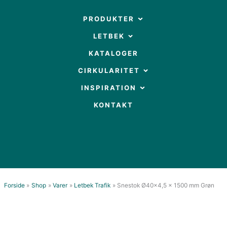
Gå
til
OPEN PRODUKTER
PRODUKTER
indholdet
OPEN LETBEK
LETBEK
KATALOGER
OPEN CIRKULARITET
CIRKULARITET
OPEN INSPIRATION
INSPIRATION
KONTAKT
Forside
Shop
Varer
Letbek Trafik
Snestok Ø40×4,5 x 1500 mm Grøn