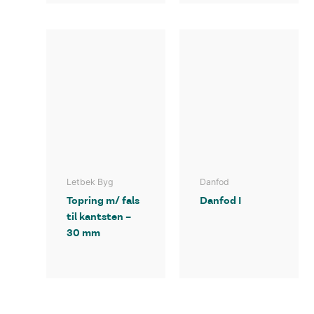
Letbek Byg
Danfod
Topring m/ fals
Danfod I
til kantsten –
30 mm