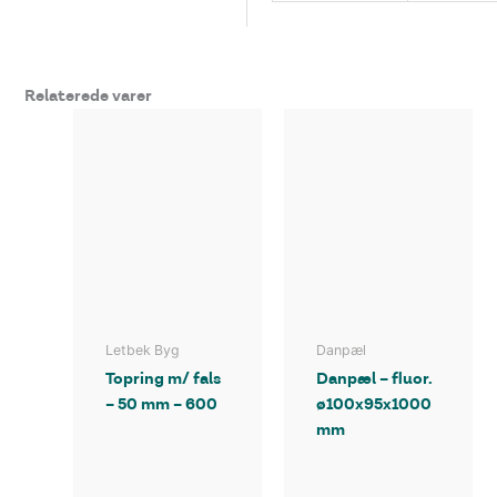
Relaterede varer
Letbek Byg
Danpæl
Topring m/ fals
Danpæl – fluor.
– 50 mm – 600
ø100x95x1000
mm